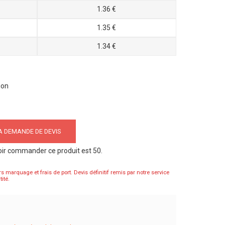
1.36 €
1.35 €
1.34 €
ion
 DEMANDE DE DEVIS
oir commander ce produit est 50.
rs marquage et frais de port. Devis définitif remis par notre service
ité.