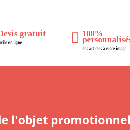
Devis gratuit
100%
personnalisé
acile en ligne
des articles à votre image
o
de l'objet promotionnel