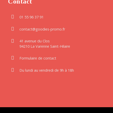
Contact
01 55 96 37 91
contact@goodies-promo.fr
41 avenue du Clos
94210 La Varenne Saint-Hilaire
Formulaire de contact
Du lundi au vendredi de 9h à 18h