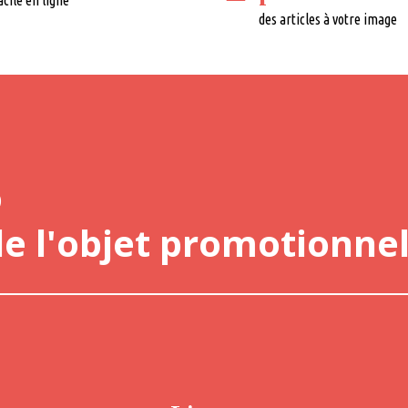
acile en ligne
des articles à votre image
o
de l'objet promotionnel