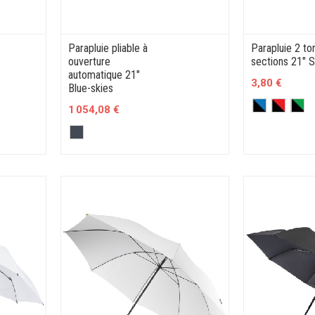
Parapluie pliable à
Parapluie 2 to
ouverture
sections 21" 
automatique 21"
3,80 €
Blue-skies
1 054,08 €