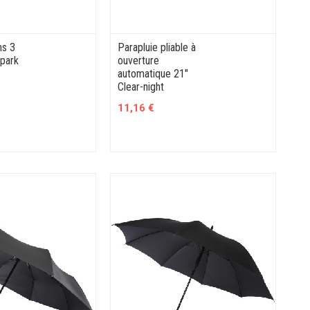
ns 3
Parapluie pliable à
Spark
ouverture
automatique 21"
Clear-night
11,16 €