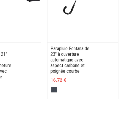
Parapluie Fontana de
 21"
23" à ouverture
automatique avec
meture
aspect carbone et
avec
poignée courbe
be
16,72 €