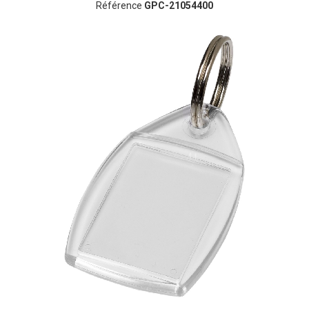
Référence
GPC-21054400