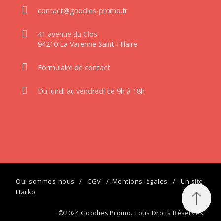
contact@goodies-promo.fr
41 avenue du Clos
94210 La Varenne Saint-Hilaire
Formulaire de contact
Du lundi au vendredi de 9h à 18h
Qui sommes-nous
/
CGV
/
Mentions légales
/ Un site
Harko
©2024 Goodies Promo. Tous Droits Réservés.