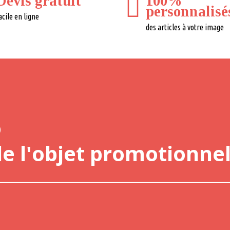
Devis gratuit
100%
personnalisé
acile en ligne
des articles à votre image
o
de l'objet promotionnel