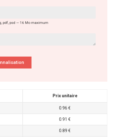
s, svg, pdf, psd — 16 Mo maximum
onnalisation
Prix unitaire
0.96 €
0.91 €
0.89 €