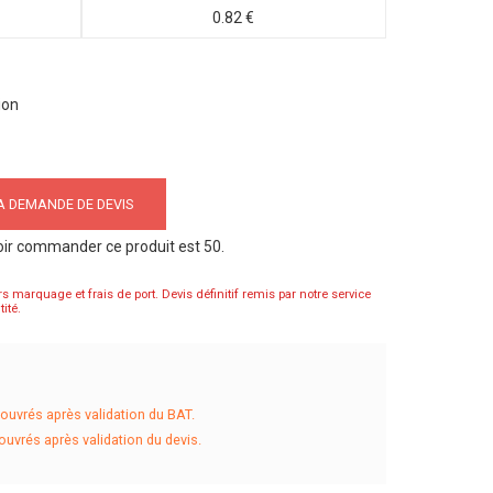
0.82 €
ion
 DEMANDE DE DEVIS
oir commander ce produit est 50.
rs marquage et frais de port. Devis définitif remis par notre service
ité.
ouvrés après validation du BAT.
ouvrés après validation du devis.