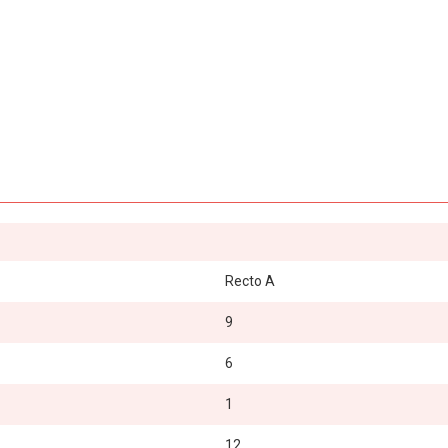
Recto A
9
6
1
12